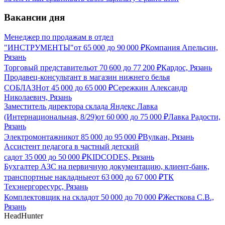
Вакансии дня
Менеджер по продажам в отдел
"ИНСТРУМЕНТЫ"
от
65 000
до
90 000
₽
Компания Апельсин,
Рязань
Торговый представитель
от
70 600
до
77 200
₽
Кардос, Рязань
Продавец-консультант в магазин нижнего белья
СОБЛАЗН
от
45 000
до
65 000
₽
Сережкин Александр
Николаевич, Рязань
Заместитель директора склада Яндекс Лавка
(Интернациональная, 8/29)
от
60 000
до
75 000
₽
Лавка Радости,
Рязань
Электромонтажник
от
85 000
до
95 000
₽
Вулкан, Рязань
Ассистент педагога в частный детский
сад
от
35 000
до
50 000
₽
KIDCODES, Рязань
Бухгалтер АЗС на первичную документацию, клиент-банк,
транспортные накладные
от
63 000
до
67 000
₽
ТК
Техэнергоресурс, Рязань
Комплектовщик на склад
от
50 000
до
70 000
₽
Жесткова С.В.,
Рязань
HeadHunter