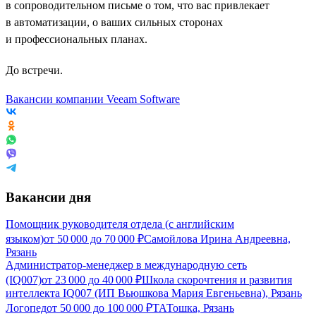
в сопроводительном письме о том, что вас привлекает
в автоматизации, о ваших сильных сторонах
и профессиональных планах.
До встречи.
Вакансии компании Veeam Software
Вакансии дня
Помощник руководителя отдела (с английским
языком)
от
50 000
до
70 000
₽
Самойлова Ирина Андреевна,
Рязань
Администратор-менеджер в международную сеть
(IQ007)
от
23 000
до
40 000
₽
Школа скорочтения и развития
интеллекта IQ007 (ИП Вьюшкова Мария Евгеньевна), Рязань
Логопед
от
50 000
до
100 000
₽
ТАТошка, Рязань