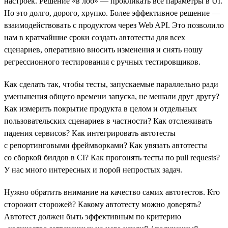
настроек. Решение «в лоб» — прокликать все параметры в UI.
Но это долго, дорого, хрупко. Более эффективное решение —
взаимодействовать с продуктом через Web API. Это позволило
нам в кратчайшие сроки создать автотесты для всех
сценариев, оперативно вносить изменения и снять ношу
регрессионного тестирования с ручных тестировщиков.
Как сделать так, чтобы тесты, запускаемые параллельно ради
уменьшения общего времени запуска, не мешали друг другу?
Как измерить покрытие продукта в целом и отдельных
пользовательских сценариев в частности? Как отслеживать
падения сервисов? Как интегрировать автотесты
с репортинговыми фреймворками? Как увязать автотесты
со сборкой билдов в CI? Как прогонять тесты по pull requests?
У нас много интересных и порой непростых задач.
Нужно обратить внимание на качество самих автотестов. Кто
сторожит сторожей? Какому автотесту можно доверять?
Автотест должен быть эффективным по критерию