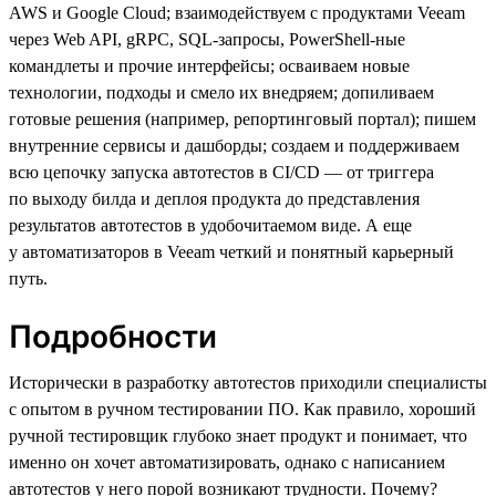
AWS и Google Cloud; взаимодействуем с продуктами Veeam
через Web API, gRPC, SQL-запросы, PowerShell-ные
командлеты и прочие интерфейсы; осваиваем новые
технологии, подходы и смело их внедряем; допиливаем
готовые решения (например, репортинговый портал); пишем
внутренние сервисы и дашборды; создаем и поддерживаем
всю цепочку запуска автотестов в CI/CD — от триггера
по выходу билда и деплоя продукта до представления
результатов автотестов в удобочитаемом виде. А еще
у автоматизаторов в Veeam четкий и понятный карьерный
путь.
Подробности
Исторически в разработку автотестов приходили специалисты
с опытом в ручном тестировании ПО. Как правило, хороший
ручной тестировщик глубоко знает продукт и понимает, что
именно он хочет автоматизировать, однако с написанием
автотестов у него порой возникают трудности. Почему?