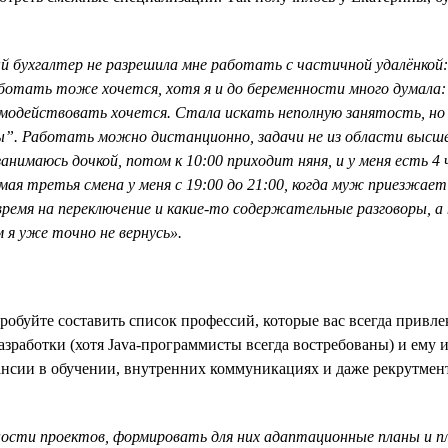
ый бухгалтер не разрешила мне работать с частичной удалёнкой:
работать тоже хочется, хотя я и до беременности много думала
аимодействовать хочется. Стала искать неполную занятость, но
. Работать можно дистанционно, задачи не из области высшей
анимаюсь дочкой, потом к 10:00 приходит няня, и у меня есть 4 ч
ая третья смена у меня с 19:00 до 21:00, когда муж приезжает
время на переключение и какие-то содержательные разговоры, а н
 я уже точно не вернусь».
робуйте составить список профессий, которые вас всегда привл
разработки (хотя Java-программисты всегда востребованы) и ему 
нсии в обучении, внутренних коммуникациях и даже рекрутмент
ости проектов, формировать для них адаптационные планы и п