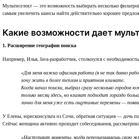
Мультиселект — это возможность выбирать несколько фильтров 
самым увеличить шансы найти действительно хорошее предло
Какие возможности дает муль
1. Расширение географии поиска
Например, Илья, Java-разработчик, столкнулся с необходимост
«Для меня важна офисная работа (я не так давно раб
хочу жить в более теплом и приятном климате.
Когда начал поиски, выбрал сразу несколько городов 
только месяц здесь, но климат подходит гораздо боль
лично для меня уже есть ощутимые перемены — появил
У Елены, юрисконсульта из Сочи, обратная ситуация — дочь по
Сейчас женщина активно проходит собеседования, рассматривая
«Наступают моменты, когда переоцениваешь свою жизн