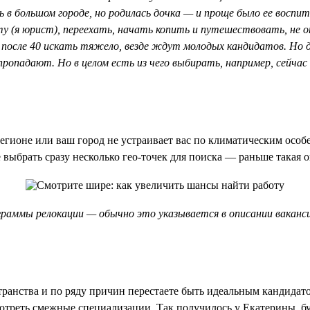
ь в большом городе, но родилась дочка — и проще было ее воспи
у (я юрист), переехать, начать копить и путешествовать, не 
то после 40 искать тяжело, везде ждут молодых кандидатов. Но
ропадают. Но в целом есть из чего выбирать, например, сейчас 
регионе или ваш город не устраивает вас по климатическим осо
выбрать сразу несколько гео-точек для поиска — раньше такая 
ограммы релокации — обычно это указывается в описании вакан
остранства и по ряду причин перестаете быть идеальным кандидат
отреть смежные специализации. Так получилось у Екатерины, бух