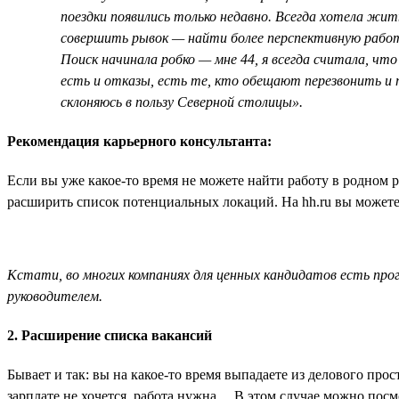
поездки появились только недавно. Всегда хотела жит
совершить рывок — найти более перспективную работ
Поиск начинала робко — мне 44, я всегда считала, ч
есть и отказы, есть те, кто обещают перезвонить и п
склоняюсь в пользу Северной столицы».
Рекомендация карьерного консультанта:
Если вы уже какое-то время не можете найти работу в родном 
расширить список потенциальных локаций. На hh.ru вы можете 
Кстати, во многих компаниях для ценных кандидатов есть пр
руководителем.
2. Расширение списка вакансий
Бывает и так: вы на какое-то время выпадаете из делового пр
зарплате не хочется, работа нужна… В этом случае можно посм