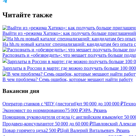
Читайте также
Выйти из «режима Хатико»: как получать больше приглашений
На hh.ru новый каталог специализаций: кандидатам без опыта 
Распознать и «обезвредить»: что мешает получать больше под
Зарплаты в России в марте: где можно получать больше 100 000
В чем проблема? Семь ошибок, которые мешают найти работу
Вакансии дня
Оператор станков с ЧПУ (листогиб)
от
90 000
до
100 000
₽
Техно
Экономист по нормированию
75 000
₽
ЭРА, Рязань
Помощник руководителя отдела (с английским языком)
от
50 00
Продавец-консультант
от
50 000
до
60 000
₽
Павловский Алексан
Повар горячего цеха
2 500
₽
Цой Валерий Витальевич, Рязань