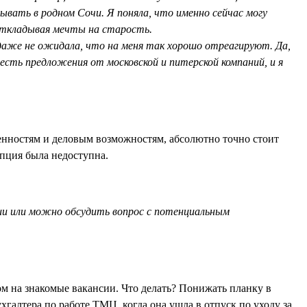
тывать в родном Сочи. Я поняла, что именно сейчас могу
откладывая мечты на старость.
 даже не ожидала, что на меня так хорошо отреагируют. Да,
есть предложения от московской и питерской компаний, и я
бенностям и деловым возможностям, абсолютно точно стоит
опция была недоступна.
сии или можно обсудить вопрос с потенциальным
ом на знакомые вакансии. Что делать? Понижать планку в
галтера по работе ТМЦ, когда она ушла в отпуск по уходу за