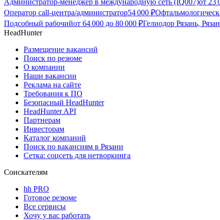
Администратор-менеджер в международную сеть (IQ007)
от
23 
Оператор call-центра/администратор
54 000
₽
Офтальмологическа
Подсобный рабочий
от
64 000
до
80 000
₽
Гелиодор Рязань, Рязан
HeadHunter
Размещение вакансий
Поиск по резюме
О компании
Наши вакансии
Реклама на сайте
Требования к ПО
Безопасный HeadHunter
HeadHunter API
Партнерам
Инвесторам
Каталог компаний
Поиск по вакансиям в Рязани
Сетка: соцсеть для нетворкинга
Соискателям
hh PRO
Готовое резюме
Все сервисы
Хочу у вас работать