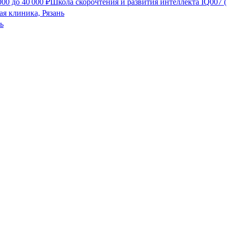
000
до
40 000
₽
Школа скорочтения и развития интеллекта IQ007 
я клиника, Рязань
ь