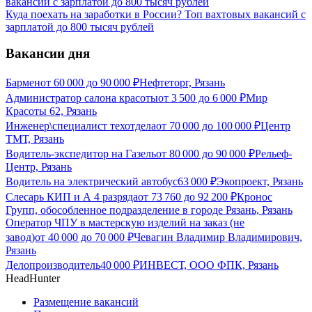
Куда поехать на заработки в России? Топ вахтовых вакансий с
зарплатой до 800 тысяч рублей
Вакансии дня
Бармен
от
60 000
до
90 000
₽
Нефтеторг, Рязань
Администратор салона красоты
от
3 500
до
6 000
₽
Мир
Красоты 62, Рязань
Инженер\специалист техотдела
от
70 000
до
100 000
₽
Центр
ТМТ, Рязань
Водитель-экспедитор на Газель
от
80 000
до
90 000
₽
Рельеф-
Центр, Рязань
Водитель на электрический автобус
63 000
₽
Экопроект, Рязань
Слесарь КИП и А 4 разряда
от
73 760
до
92 200
₽
Кронос
Групп, обособленное подразделение в городе Рязань, Рязань
Оператор ЧПУ в мастерскую изделий на заказ (не
завод)
от
40 000
до
70 000
₽
Чевагин Владимир Владимирович,
Рязань
Делопроизводитель
40 000
₽
ИНВЕСТ, ООО ФПК, Рязань
HeadHunter
Размещение вакансий