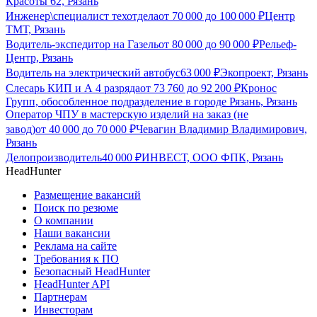
Красоты 62, Рязань
Инженер\специалист техотдела
от
70 000
до
100 000
₽
Центр
ТМТ, Рязань
Водитель-экспедитор на Газель
от
80 000
до
90 000
₽
Рельеф-
Центр, Рязань
Водитель на электрический автобус
63 000
₽
Экопроект, Рязань
Слесарь КИП и А 4 разряда
от
73 760
до
92 200
₽
Кронос
Групп, обособленное подразделение в городе Рязань, Рязань
Оператор ЧПУ в мастерскую изделий на заказ (не
завод)
от
40 000
до
70 000
₽
Чевагин Владимир Владимирович,
Рязань
Делопроизводитель
40 000
₽
ИНВЕСТ, ООО ФПК, Рязань
HeadHunter
Размещение вакансий
Поиск по резюме
О компании
Наши вакансии
Реклама на сайте
Требования к ПО
Безопасный HeadHunter
HeadHunter API
Партнерам
Инвесторам