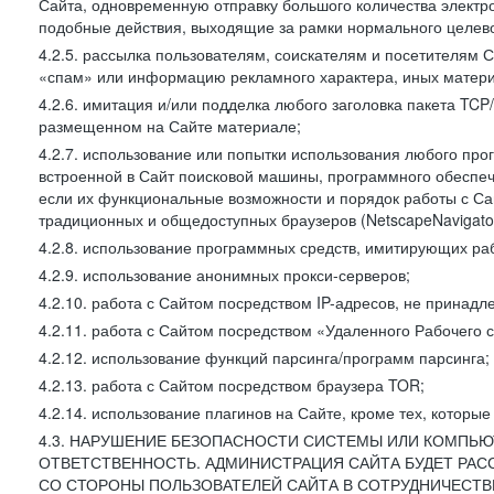
Сайта, одновременную отправку большого количества электро
подобные действия, выходящие за рамки нормального целевог
4.2.5. рассылка пользователям, соискателям и посетителя
«спам» или информацию рекламного характера, иных материа
4.2.6. имитация и/или подделка любого заголовка пакета TCP
размещенном на Сайте материале;
4.2.7. использование или попытки использования любого про
встроенной в Сайт поисковой машины, программного обеспе
если их функциональные возможности и порядок работы с Са
традиционных и общедоступных браузеров (NetscapeNavigator
4.2.8. использование программных средств, имитирующих раб
4.2.9. использование анонимных прокси-серверов;
4.2.10. работа с Сайтом посредством IP-адресов, не принадл
4.2.11. работа с Сайтом посредством «Удаленного Рабочего с
4.2.12. использование функций парсинга/программ парсинга;
4.2.13. работа с Сайтом посредством браузера TOR;
4.2.14. использование плагинов на Сайте, кроме тех, которы
4.3. НАРУШЕНИЕ БЕЗОПАСНОСТИ СИСТЕМЫ ИЛИ КОМПЬЮ
ОТВЕТСТВЕННОСТЬ. АДМИНИСТРАЦИЯ САЙТА БУДЕТ РА
СО СТОРОНЫ ПОЛЬЗОВАТЕЛЕЙ САЙТА В СОТРУДНИЧЕСТ