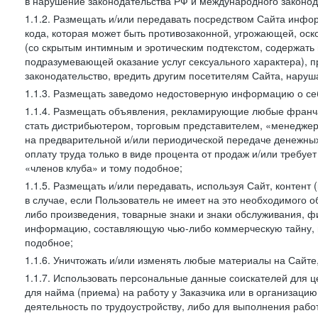
в нарушение законодательства РФ и международного законод
1.1.2. Размещать и/или передавать посредством Сайта инфор
кода, которая может быть противозаконной, угрожающей, оск
(со скрытым интимным и эротическим подтекстом, содержать
подразумевающей оказание услуг сексуального характера), 
законодательство, вредить другим посетителям Сайта, наруша
1.1.3. Размещать заведомо недостоверную информацию о себ
1.1.4. Размещать объявления, рекламирующие любые франча
стать дистрибьютером, торговым представителем, «менедже
на предварительной и/или периодической передаче денежны
оплату труда только в виде процента от продаж и/или требуе
«членов клуба» и тому подобное;
1.1.5. Размещать и/или передавать, используя Сайт, контент
в случае, если Пользователь не имеет на это необходимого 
либо произведения, товарные знаки и знаки обслуживания,
информацию, составляющую чью-либо коммерческую тайну, и
подобное;
1.1.6. Уничтожать и/или изменять любые материалы на Сайте
1.1.7. Использовать персональные данные соискателей для ц
для найма (приема) на работу у Заказчика или в организаци
деятельность по трудоустройству, либо для выполнения рабо