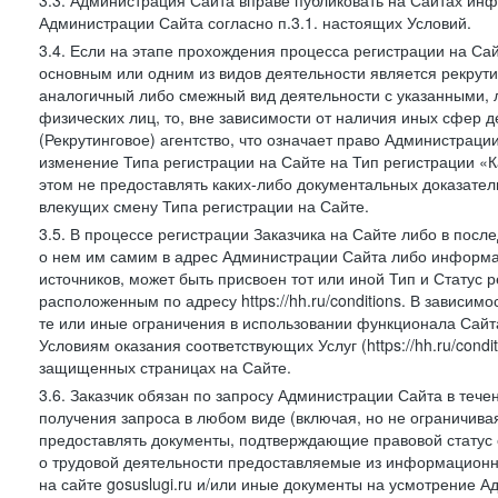
3.3. Администрация Сайта вправе публиковать на Сайтах ин
Администрации Сайта согласно п.3.1. настоящих Условий.
3.4. Если на этапе прохождения процесса регистрации на Сай
основным или одним из видов деятельности является рекрутин
аналогичный либо смежный вид деятельности с указанными, 
физических лиц, то, вне зависимости от наличия иных сфер д
(Рекрутинговое) агентство, что означает право Администраци
изменение Типа регистрации на Сайте на Тип регистрации «К
этом не предоставлять каких-либо документальных доказател
влекущих смену Типа регистрации на Сайте.
3.5. В процессе регистрации Заказчика на Сайте либо в пос
о нем им самим в адрес Администрации Сайта либо информа
источников, может быть присвоен тот или иной Тип и Статус 
расположенным по адресу https://hh.ru/conditions. В зависим
те или иные ограничения в использовании функционала Сайта
Условиям оказания соответствующих Услуг (https://hh.ru/condi
защищенных страницах на Сайте.
3.6. Заказчик обязан по запросу Администрации Сайта в тече
получения запроса в любом виде (включая, но не ограничива
предоставлять документы, подтверждающие правовой статус с
о трудовой деятельности предоставляемые из информацион
на сайте gosuslugi.ru и/или иные документы на усмотрение 