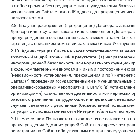
в любое время и без предварительного уведомления Заказчи
использования Сайта с такого IP-адреса до прекращения исп
пользователями.
2.9. В случае расторжения (прекращения) Договора с Заказч
Договора или отсутствия какого-либо заключенного Договора
предупреждения и согласования с Заказчиком, а также без к
страницы с описанием компании Заказчика) и всю Учетную и
2.10. Администрация Сайта не несет ответственности за неи
возможный ущерб, возникший в результате: (а) неправомерн
информационной безопасности или нормального функциониров
в коде, компьютерными вирусами и иными посторонними фраг
(невозможности установления, прекращения и пр.) интернет
Сайта; (г) проведения государственными и муниципальными 
оперативно-розыскных мероприятий (СОРМ); (д) установлени
организациями) хозяйственной деятельности коммерческих о
разовых ограничений, затрудняющих или делающих невозмож
случаев, связанных с действиями (бездействием) пользовате
ситуации с использованием сети Интернет и/или компьютерн
2.11. Настоящим Пользователь выражает свое согласие на п
предупреждения Администрацией Сайта) по адресу электрон
регистрации на Сайте либо указанным им при последующем и