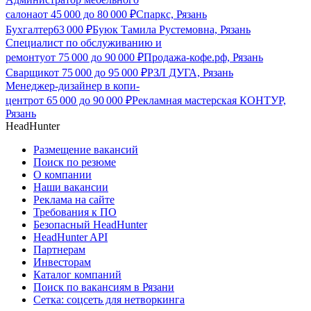
салона
от
45 000
до
80 000
₽
Спаркс, Рязань
Бухгалтер
63 000
₽
Буюк Тамила Рустемовна, Рязань
Специалист по обслуживанию и
ремонту
от
75 000
до
90 000
₽
Продажа-кофе.рф, Рязань
Сварщик
от
75 000
до
95 000
₽
РЗЛ ДУГА, Рязань
Менеджер-дизайнер в копи-
центр
от
65 000
до
90 000
₽
Рекламная мастерская КОНТУР,
Рязань
HeadHunter
Размещение вакансий
Поиск по резюме
О компании
Наши вакансии
Реклама на сайте
Требования к ПО
Безопасный HeadHunter
HeadHunter API
Партнерам
Инвесторам
Каталог компаний
Поиск по вакансиям в Рязани
Сетка: соцсеть для нетворкинга