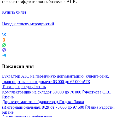
повысить эффективность бизнеса в АПК.
Купить билет
Назад к списку мероприятий
Вакансии дня
Бухгалтер АЗС на первичную документацию, клиент-банк,
транспортные накладные
от
63 000
до
67 000
₽
ТК
Техэнергоресурс, Рязань
Комплектовщик на склад
от
50 000
до
70 000
₽
Жесткова С.В.,
Рязань
Директор магазина (даркстора) Яндекс Лавка
(Интернациональная, 8/29)
от
75 000
до
97 500
₽
Лавка Радости,
Рязань
Администратор мебельного