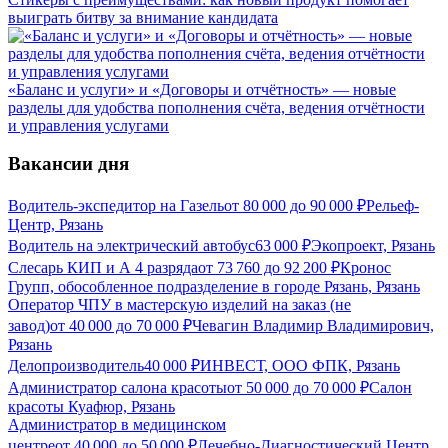
выиграть битву за внимание кандидата
«Баланс и услуги» и «Договоры и отчётность» — новые
разделы для удобства пополнения счёта, ведения отчётности
и управления услугами
Вакансии дня
Водитель-экспедитор на Газель
от
80 000
до
90 000
₽
Рельеф-
Центр, Рязань
Водитель на электрический автобус
63 000
₽
Экопроект, Рязань
Слесарь КИП и А 4 разряда
от
73 760
до
92 200
₽
Кронос
Групп, обособленное подразделение в городе Рязань, Рязань
Оператор ЧПУ в мастерскую изделий на заказ (не
завод)
от
40 000
до
70 000
₽
Чевагин Владимир Владимирович,
Рязань
Делопроизводитель
40 000
₽
ИНВЕСТ, ООО ФПК, Рязань
Администратор салона красоты
от
50 000
до
70 000
₽
Салон
красоты Куафюр, Рязань
Администратор в медицинском
центре
от
40 000
до
50 000
₽
Лечебно-Диагностический Центр