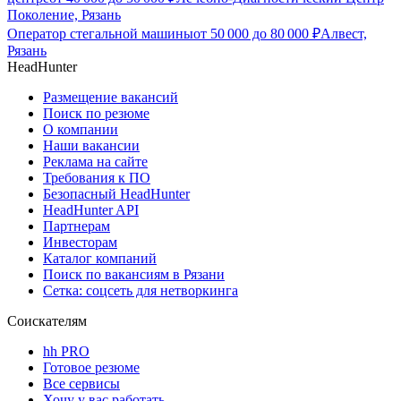
Поколение, Рязань
Оператор стегальной машины
от
50 000
до
80 000
₽
Алвест,
Рязань
HeadHunter
Размещение вакансий
Поиск по резюме
О компании
Наши вакансии
Реклама на сайте
Требования к ПО
Безопасный HeadHunter
HeadHunter API
Партнерам
Инвесторам
Каталог компаний
Поиск по вакансиям в Рязани
Сетка: соцсеть для нетворкинга
Соискателям
hh PRO
Готовое резюме
Все сервисы
Хочу у вас работать