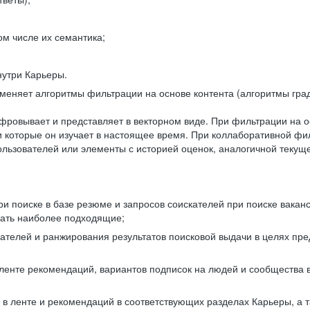
ом числе их семантика;
нутри Карьеры.
еняет алгоритмы фильтрации на основе контента (алгоритмы град
фровывает и представляет в векторном виде. При фильтрации на о
ли которые он изучает в настоящее время. При коллаборативной ф
льзователей или элементы с историей оценок, аналогичной текущ
и поиске в базе резюме и запросов соискателей при поиске вакан
рать наиболее подходящие;
одателей и ранжирования результатов поисковой выдачи в целях п
 ленте рекомендаций, вариантов подписок на людей и сообщества 
 в ленте и рекомендаций в соответствующих разделах Карьеры, а