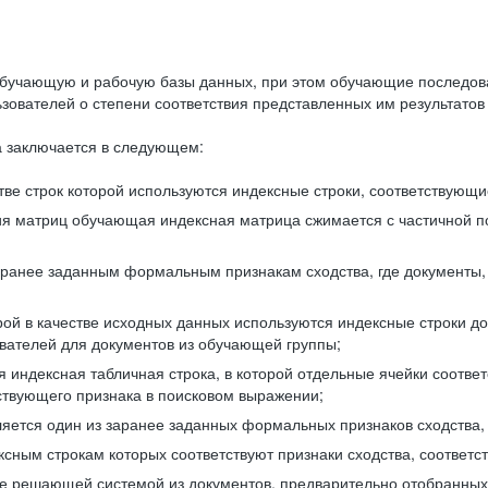
бучающую и рабочую базы данных, при этом обучающие последов
ователей о степени соответствия представленных им результатов 
 заключается в следующем:
ве строк которой используются индексные строки, соответствующ
ия матриц обучающая индексная матрица сжимается с частичной п
аранее заданным формальным признакам сходства, где документы,
ой в качестве исходных данных используются индексные строки д
ователей для документов из обучающей группы;
индексная табличная строка, в которой отдельные ячейки соответ
тствующего признака в поисковом выражении;
ляется один из заранее заданных формальных признаков сходства
ксным строкам которых соответствуют признаки сходства, соотве
е решающей системой из документов, предварительно отобранных 