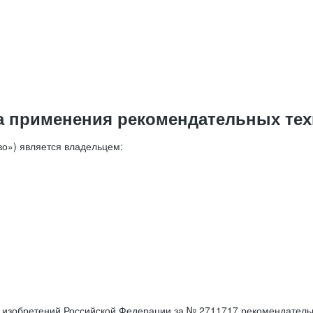
а применения рекомендательных тех
о») является владельцем:
е изобретений Российской Федерации за № 2711717 рекомендатель