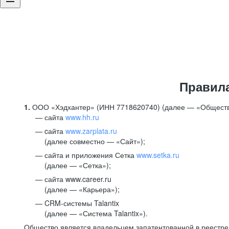
Правил
1.
ООО «Хэдхантер» (ИНН 7718620740) (далее — «Обществ
сайта
www.hh.ru
cайта
www.zarplata.ru
(далее совместно — «Сайт»);
сайта и приложения Сетка
www.setka.ru
(далее — «Сетка»);
сайта www.career.ru
(далее — «Карьера»);
CRM-системы Talantix
(далее — «Система Talantix»).
Общество является владельцем запатентованной в реестр