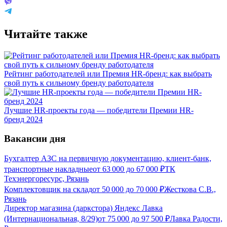
Читайте также
Рейтинг работодателей или Премия HR-бренд: как выбрать
свой путь к сильному бренду работодателя
Лучшие HR-проекты года — победители Премии HR-
бренд 2024
Вакансии дня
Бухгалтер АЗС на первичную документацию, клиент-банк,
транспортные накладные
от
63 000
до
67 000
₽
ТК
Техэнергоресурс, Рязань
Комплектовщик на склад
от
50 000
до
70 000
₽
Жесткова С.В.,
Рязань
Директор магазина (даркстора) Яндекс Лавка
(Интернациональная, 8/29)
от
75 000
до
97 500
₽
Лавка Радости,