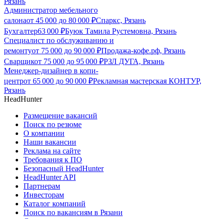
Рязань
Администратор мебельного
салона
от
45 000
до
80 000
₽
Спаркс, Рязань
Бухгалтер
63 000
₽
Буюк Тамила Рустемовна, Рязань
Специалист по обслуживанию и
ремонту
от
75 000
до
90 000
₽
Продажа-кофе.рф, Рязань
Сварщик
от
75 000
до
95 000
₽
РЗЛ ДУГА, Рязань
Менеджер-дизайнер в копи-
центр
от
65 000
до
90 000
₽
Рекламная мастерская КОНТУР,
Рязань
HeadHunter
Размещение вакансий
Поиск по резюме
О компании
Наши вакансии
Реклама на сайте
Требования к ПО
Безопасный HeadHunter
HeadHunter API
Партнерам
Инвесторам
Каталог компаний
Поиск по вакансиям в Рязани