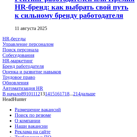
HR-бренд: как выбрать свой путь
к сильному бренду работодателя
11 августа 2025
HR-беседы
Управление персоналом
Поиск персонала
Собеседования
HR-маркетинг
Бренд работодателя
Оценка и развитие навыков
Трудовое право
Обновления
Автоматизация HR
В начало
8
9
10
11
12
13
14
15
16
17
18
...
214
дальше
HeadHunter
Размещение вакансий
Поиск по резюме
О компании
Наши вакансии
Реклама на сайте