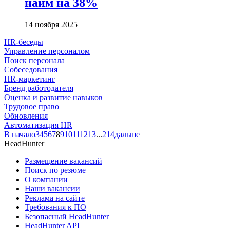
найм на 38%
14 ноября 2025
HR-беседы
Управление персоналом
Поиск персонала
Собеседования
HR-маркетинг
Бренд работодателя
Оценка и развитие навыков
Трудовое право
Обновления
Автоматизация HR
В начало
3
4
5
6
7
8
9
10
11
12
13
...
214
дальше
HeadHunter
Размещение вакансий
Поиск по резюме
О компании
Наши вакансии
Реклама на сайте
Требования к ПО
Безопасный HeadHunter
HeadHunter API