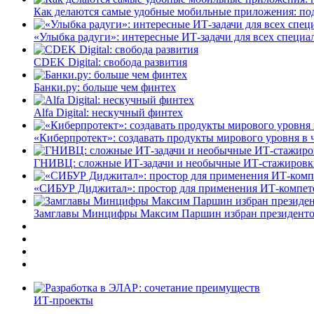
Как делаются самые удобные мобильные приложения: по
«Улыбка радуги»: интересные ИТ-задачи для всех специа
CDEK Digital: свобода развития
Банки.ру: больше чем финтех
Alfa Digital: нескучный финтех
«Киберпротект»: создавать продукты мирового уровня в
ГНИВЦ: сложные ИТ‑задачи и необычные ИТ‑стажировк
«СИБУР Диджитал»: простор для применения ИТ-компе
Замглавы Минцифры Максим Паршин избран президенто
ИТ-проекты