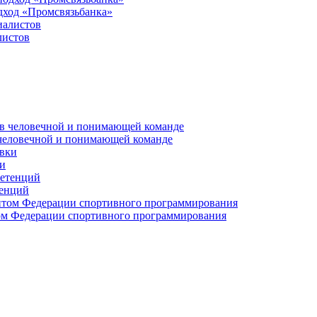
дход «Промсвязьбанка»
листов
 человечной и понимающей команде
и
тенций
м Федерации спортивного программирования