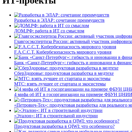
ИТ-проекты
Разработка в ЭЛАР: сочетание преимуществ
ДОМ.РФ: работа в ИТ со смыслом
Главгосэкспертиза России: активный участник цифровиз
F.A.C.C.T. Кибербезопасность мирового уровня
Банк «Санкт-Петербург»: гибкость и инновации в финан
СберЗдоровье: продуктовая разработка в медтехе
МТС: взять лучшее от стартапа и экосистемы
4 мифа об ИТ в госорганизации на примере ФБУН ЦНИИ
«Петрович-Тех»: продуктовая разработка для реального м
«Эталон»: ИТ в строительной индустрии
Продуктовая разработка в QIWI: что особенного?