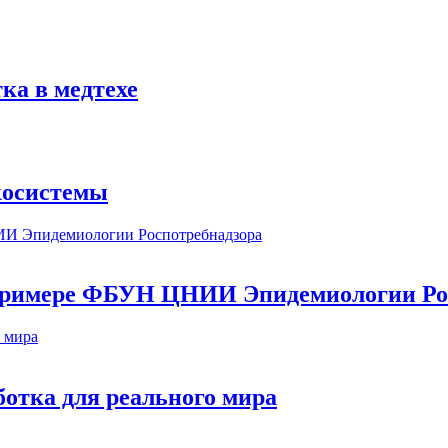
ка в медтехе
косистемы
а примере ФБУН ЦНИИ Эпидемиологии Ро
ботка для реального мира