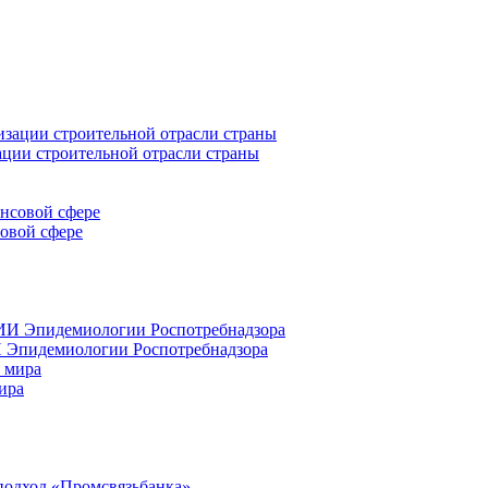
ации строительной отрасли страны
совой сфере
 Эпидемиологии Роспотребнадзора
ира