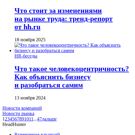
Что стоит за изменениями
на рынке труда: тренд-репорт
от hh.ru
18 ноября 2025
HR-беседы
Что такое человеко­центричность?
Как объяснить бизнесу
и разобраться самим
13 ноября 2024
Новости компаний
Новости рынка
1
2
3
4
5
6
7
8
9
10
11
...
47
дальше
HeadHunter
Размещение вакансий