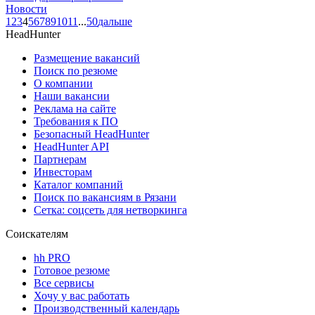
Новости
1
2
3
4
5
6
7
8
9
10
11
...
50
дальше
HeadHunter
Размещение вакансий
Поиск по резюме
О компании
Наши вакансии
Реклама на сайте
Требования к ПО
Безопасный HeadHunter
HeadHunter API
Партнерам
Инвесторам
Каталог компаний
Поиск по вакансиям в Рязани
Сетка: соцсеть для нетворкинга
Соискателям
hh PRO
Готовое резюме
Все сервисы
Хочу у вас работать
Производственный календарь