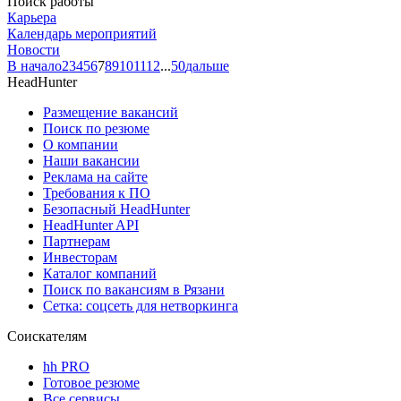
Поиск работы
Карьера
Календарь мероприятий
Новости
В начало
2
3
4
5
6
7
8
9
10
11
12
...
50
дальше
HeadHunter
Размещение вакансий
Поиск по резюме
О компании
Наши вакансии
Реклама на сайте
Требования к ПО
Безопасный HeadHunter
HeadHunter API
Партнерам
Инвесторам
Каталог компаний
Поиск по вакансиям в Рязани
Сетка: соцсеть для нетворкинга
Соискателям
hh PRO
Готовое резюме
Все сервисы