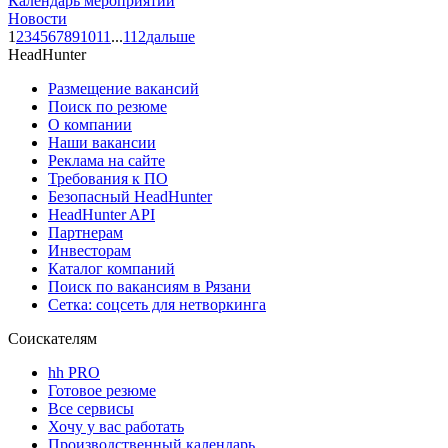
Календарь мероприятий
Новости
1
2
3
4
5
6
7
8
9
10
11
...
112
дальше
HeadHunter
Размещение вакансий
Поиск по резюме
О компании
Наши вакансии
Реклама на сайте
Требования к ПО
Безопасный HeadHunter
HeadHunter API
Партнерам
Инвесторам
Каталог компаний
Поиск по вакансиям в Рязани
Сетка: соцсеть для нетворкинга
Соискателям
hh PRO
Готовое резюме
Все сервисы
Хочу у вас работать
Производственный календарь