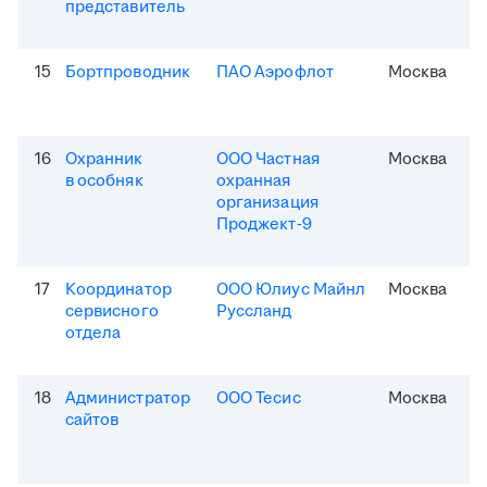
представитель
15
Бортпроводник
ПАО Аэрофлот
Москва
16
Охранник
ООО Частная
Москва
в особняк
охранная
организация
Проджект-9
17
Координатор
ООО Юлиус Майнл
Москва
сервисного
Руссланд
отдела
18
Администратор
ООО Тесис
Москва
сайтов