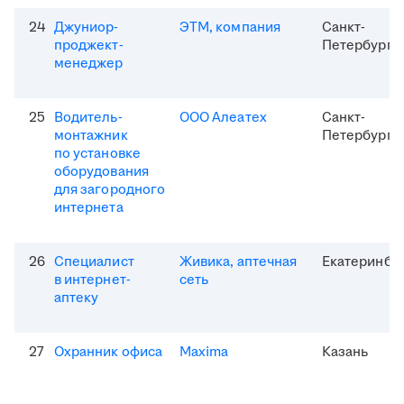
24
Джуниор-
ЭТМ, компания
Санкт-
проджект-
Петербург
менеджер
25
Водитель-
ООО Алеатех
Санкт-
монтажник
Петербург
по установке
оборудования
для загородного
интернета
26
Специалист
Живика, аптечная
Екатеринбу
в интернет-
сеть
аптеку
27
Охранник офиса
Maxima
Казань