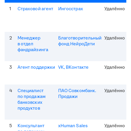
1
Страховой агент
Ингосстрах
Удалённо
2
Менеджер
Благотворительный
Удалённо
в отдел
фонд НейроДети
фандрайзинга
3
Агент поддержки
VK, ВКонтакте
Удалённо
4
Специалист
ПАО Совкомбанк.
Удалённо
по продажам
Продажи
банковских
продуктов
5
Консультант
xHuman Sales
Удалённо