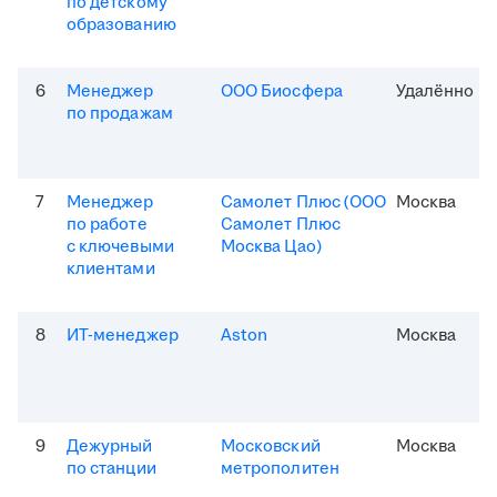
по детскому
образованию
6
Менеджер
ООО Биосфера
Удалённо
по продажам
7
Менеджер
Самолет Плюс (ООО
Москва
по работе
Самолет Плюс
с ключевыми
Москва Цао)
клиентами
8
ИТ-менеджер
Aston
Москва
9
Дежурный
Московский
Москва
по станции
метрополитен