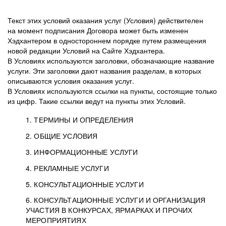
Текст этих условий оказания услуг (Условия) действителен
на момент подписания Договора может быть изменен
Хэдхантером в одностороннем порядке путем размещения
новой редакции Условий на Сайте Хэдхантера.
В Условиях используются заголовки, обозначающие название
услуги. Эти заголовки дают названия разделам, в которых
описываются условия оказания услуг.
В Условиях используются ссылки на пункты, состоящие только
из цифр. Такие ссылки ведут на пункты этих Условий.
1. ТЕРМИНЫ И ОПРЕДЕЛЕНИЯ
2. ОБЩИЕ УСЛОВИЯ
3. ИНФОРМАЦИОННЫЕ УСЛУГИ
1.1. Хэдхантер, или
Хэдхантер, ООО
4. РЕКЛАМНЫЕ УСЛУГИ
HeadHunter, или
«Хэдхантер», ИНН
2.1. Типы и статусы регистрации
5. КОНСУЛЬТАЦИОННЫЕ УСЛУГИ
Исполнитель
7718620740, адрес:
Типы регистрации
3.1. Предоставление доступа к базе данных
2.2. Активация услуг
6. КОНСУЛЬТАЦИОННЫЕ УСЛУГИ И ОРГАНИЗАЦИЯ
125047, г. Москва,
резюме с предложениями Соискателей
Описание и активация
УЧАСТИЯ В КОНКУРСАХ, ЯРМАРКАХ И ПРОЧИХ
2.1.1. Заказчику может быть присвоен один
4.0. Общие условия оказания рекламных услуг
внутригородская
о трудоустройстве с возможностью просмотра
МЕРОПРИЯТИЯХ
из Типов регистраций.
территория
4.0.1. Хэдхантер оказывает Заказчику услугу