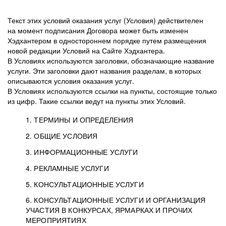
Текст этих условий оказания услуг (Условия) действителен
на момент подписания Договора может быть изменен
Хэдхантером в одностороннем порядке путем размещения
новой редакции Условий на Сайте Хэдхантера.
В Условиях используются заголовки, обозначающие название
услуги. Эти заголовки дают названия разделам, в которых
описываются условия оказания услуг.
В Условиях используются ссылки на пункты, состоящие только
из цифр. Такие ссылки ведут на пункты этих Условий.
1. ТЕРМИНЫ И ОПРЕДЕЛЕНИЯ
2. ОБЩИЕ УСЛОВИЯ
3. ИНФОРМАЦИОННЫЕ УСЛУГИ
1.1. Хэдхантер, или
Хэдхантер, ООО
4. РЕКЛАМНЫЕ УСЛУГИ
HeadHunter, или
«Хэдхантер», ИНН
2.1. Типы и статусы регистрации
5. КОНСУЛЬТАЦИОННЫЕ УСЛУГИ
Исполнитель
7718620740, адрес:
Типы регистрации
3.1. Предоставление доступа к базе данных
2.2. Активация услуг
6. КОНСУЛЬТАЦИОННЫЕ УСЛУГИ И ОРГАНИЗАЦИЯ
125047, г. Москва,
резюме с предложениями Соискателей
Описание и активация
УЧАСТИЯ В КОНКУРСАХ, ЯРМАРКАХ И ПРОЧИХ
2.1.1. Заказчику может быть присвоен один
4.0. Общие условия оказания рекламных услуг
внутригородская
о трудоустройстве с возможностью просмотра
МЕРОПРИЯТИЯХ
из Типов регистраций.
территория
4.0.1. Хэдхантер оказывает Заказчику услугу