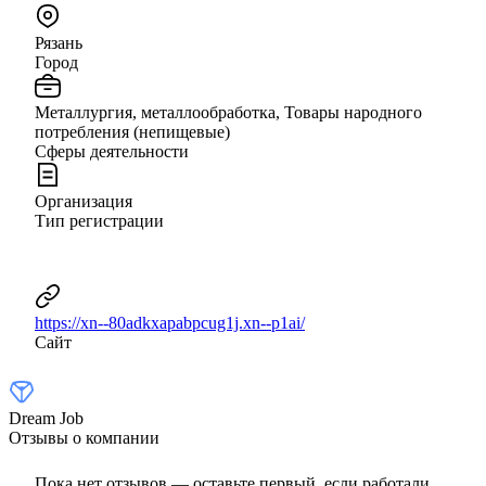
Рязань
Город
Металлургия, металлообработка, Товары народного
потребления (непищевые)
Сферы деятельности
Организация
Тип регистрации
https://xn--80adkxapabpcug1j.xn--p1ai/
Сайт
Dream Job
Отзывы о компании
Пока нет отзывов — оставьте первый, если работали