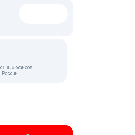
1522 тыс
вакансий
18 млн
енных офисов
й России
пользователей в день