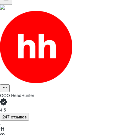
ООО
HeadHunter
4,5
247 отзывов
·