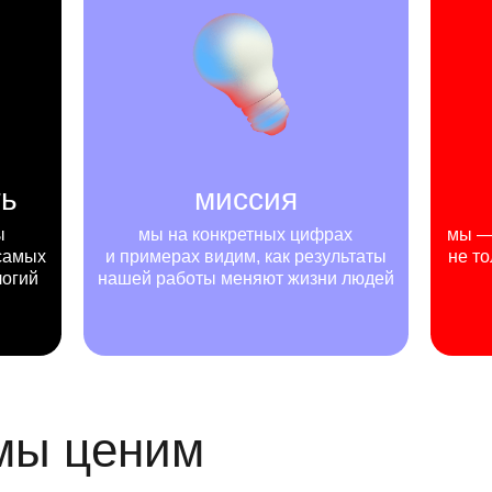
ть
миссия
ы
мы на конкретных цифрах
мы — 
самых
и примерах видим, как результаты
не то
логий
нашей работы меняют жизни людей
 мы ценим