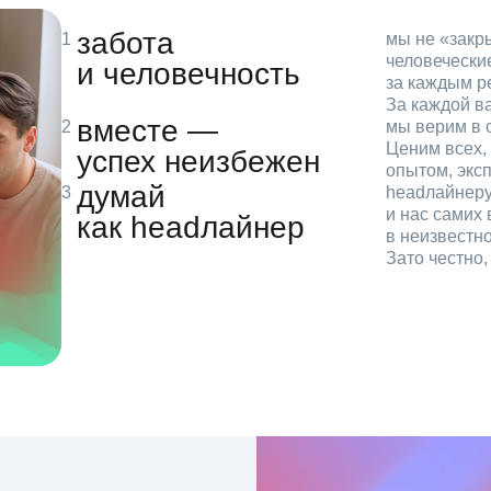
забота
мы не «зак
человечески
и человечность
за каждым р
За каждой в
вместе —
мы верим в с
Ценим всех, 
успех неизбежен
опытом, эксп
думай
headлайнеру
и нас самих 
как headлайнер
в неизвестн
Зато честно