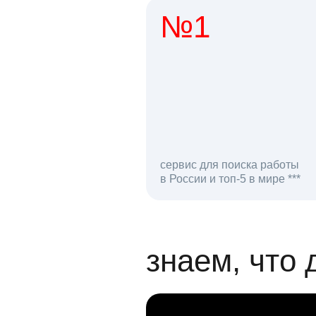
№1
1 мл
сервис для поиска работы
в России и топ-5 в мире ***
откликов на вак
знаем, что 