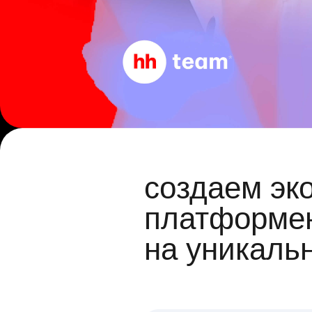
создаем эк
платформен
на уникаль