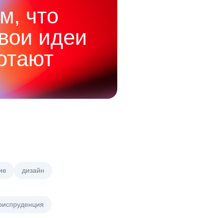
м, что
твои идеи
отают
ие
дизайн
риспруденция