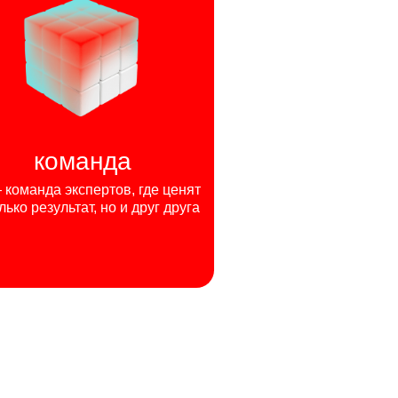
команда
команда экспертов, где ценят
лько результат, но и друг друга