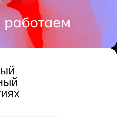
ый
ный
гиях