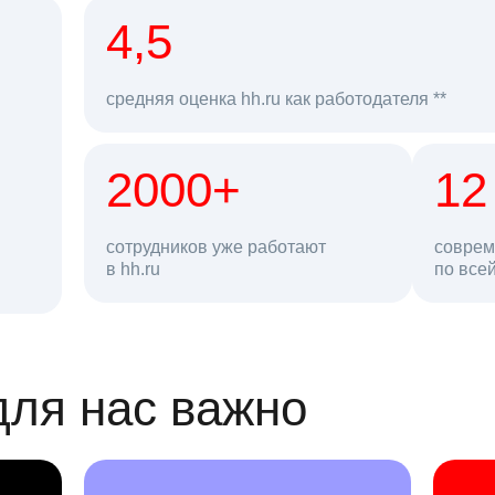
рд
4,5
средняя оценка hh.ru как работодателя **
2000+
68 млн
12
сотрудников уже работают
соврем
в hh.ru
резюме в базе
по все
ансии
для нас важно