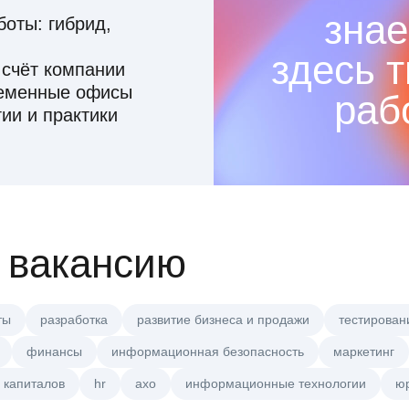
знае
оты: гибрид,
здесь 
 счёт компании
ременные офисы
раб
ии и практики
 вакансию
ты
разработка
развитие бизнеса и продажи
тестирован
финансы
информационная безопасность
маркетинг
 капиталов
hr
axo
информационные технологии
ю