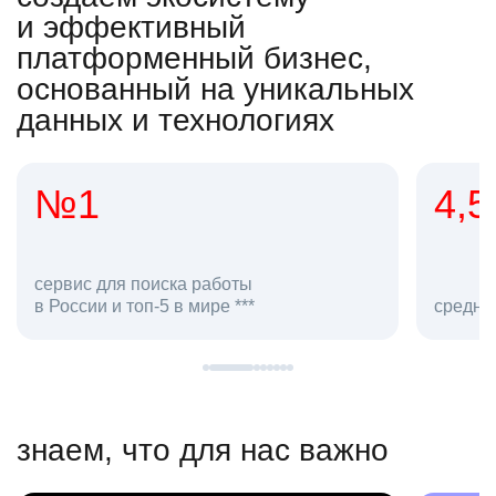
и эффективный
платформенный бизнес,
основанный на уникальных
данных и технологиях
4,5
20
сотруд
средняя оценка hh.ru как работодателя **
в hh.ru
знаем, что для нас важно