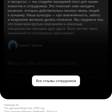
и процессы — мы создаём передовой опыт для наших
клиентов и сотрудников. Это помогает нам находить
решения, которые действительно меняют жизнь людей
к лучшему. Наша культура — про вовлечённость, заботу
и искреннее желание делать полезное. Мы гордимся тем,
что помогаем крутым компаниям и классным
специалистам находить друг друга. Быть частью таких
изменений по‑настоящему вдохновляет.
Сергей Чертов
hh.ru — это не просто работа
Это эмпатичные люди, заслуженные победы и дух
свободы. Мы помогаем миру и создаём лучший сервис
Все отзывы сотрудников
по поиску работы в стране.
Ольга Емельянова
*команда hh
**по данным Dream Job, 2025 год
***по данным рейтинга Similarweb, 2024 год