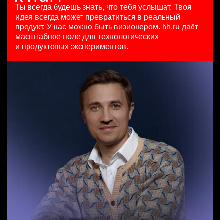
HeadHunter::Коммерческий департамент
15000000 so'm
29 июл. 2026
Ты всегда будешь знать, что тебя услышат.
Твоя
20 июл. 2026
Ташкент
з/п не указана
идея всегда может превратиться в реальный
Бренд-менеджер b2c
з/п не указана
Москва
продукт.
У нас можно быть визионером. hh.ru даёт
HeadHunter::Департамент маркетинга
Ярославль
масштабное поле для технологических
Специалист телемаркетинга
сегодня
и продуктовых экспериментов.
HeadHunter::Телефонные продажи
з/п не указана
Key Account Manager (EdTech)
13 июл. 2026
Москва
HeadHunter::Коммерческий департамент
10000000 so'm
вчера
Ташкент
150000 ₽
Нижний Новгород