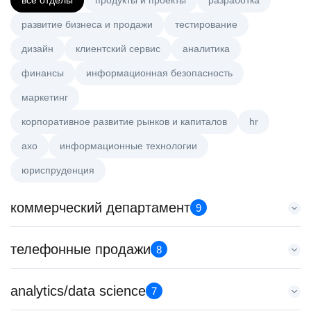
все отделы
продукты и проекты
разработка
развитие бизнеса и продажи
тестирование
дизайн
клиентский сервис
аналитика
финансы
информационная безопасность
маркетинг
корпоративное развитие рынков и капиталов
hr
axo
информационные технологии
юриспруденция
коммерческий департамент
9
Менеджер по работе с ключевыми клиентами (КАМ)
телефонные продажи
8
HeadHunter::Коммерческий департамент
6 авг. 2026
Менеджер по продажам в сегменте среднего и крупного
analytics/data science
з/п не указана
7
бизнеса
Москва