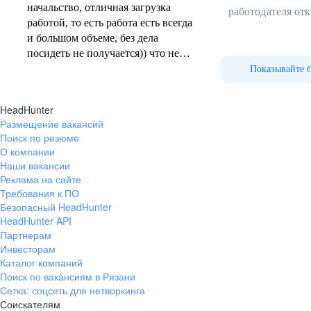
начальство, отличная загрузка
работодателя от
работой, то есть работа есть всегда
и большом объеме, без дела
посидеть не получается)) что не
может не радовать) зарплата
Показывайте 
достойная, но тут как говорится
как поработал так и получил, все
HeadHunter
зависит от тебя… бонус что можно
Размещение вакансий
брать доп дни…
Поиск по резюме
О компании
Наши вакансии
Реклама на сайте
Требования к ПО
Безопасный HeadHunter
HeadHunter API
Партнерам
Инвесторам
Каталог компаний
Поиск по вакансиям в Рязани
Сетка: соцсеть для нетворкинга
Соискателям