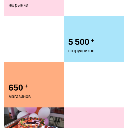
на рынке
5 500
+
сотрудников
650
+
магазинов