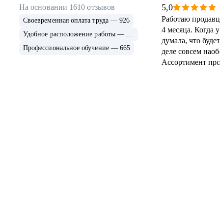
5,0
На основании
1610
отзывов
Работаю продавц
Своевременная оплата труда — 926
4 месяца. Когда 
Удобное расположение работы — 789
думала, что будет
Профессиональное обучение — 665
деле совсем наоб
Ассортимент про
Клиенты приходя
вопросами про ко
грызунов, птиц, 
можешь реально 
правильный корм
стабильная и во