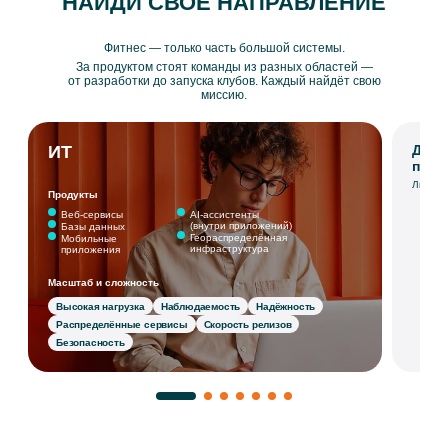
НАЙДИ СВОЕ НАПРАВЛЕНИЕ
Фитнес — только часть большой системы.
За продуктом стоят команды из разных областей —
от разработки до запуска клубов. Каждый найдёт свою
миссию.
ИТ
Дире
по п
Люди, 
Продукты
Веб‑сервисы
AI‑ассистенты
(внутри приложений)
Базы данных
Геораспределённая
Мобильные
инфраструктура
приложения
Масштаб и сложность
Высокая нагрузка
Наблюдаемость
Надёжность
Распределённые сервисы
Скорость релизов
Безопасность