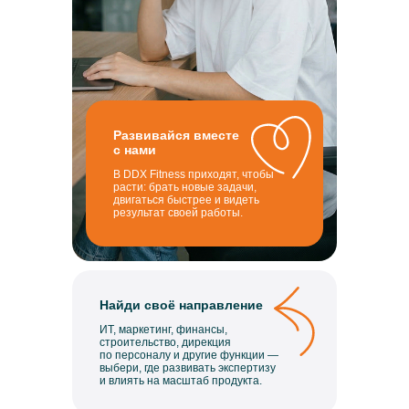
Развивайся вместе
с нами
В DDX Fitness приходят, чтобы
расти: брать новые задачи,
двигаться быстрее и видеть
результат своей работы.
Найди своё направление
ИТ, маркетинг, финансы,
строительство, дирекция
по персоналу и другие функции —
выбери, где развивать экспертизу
и влиять на масштаб продукта.