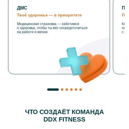
ДМС
ПС
Твоё здоровье — в приоритете
Под
Медицинская страховка — заботимся
Кон
о здоровье, чтобы ты мог сосредоточиться
пси
на работе и жизни.
с лю
ЧТО СОЗДАЁТ КОМАНДА
DDX FITNESS