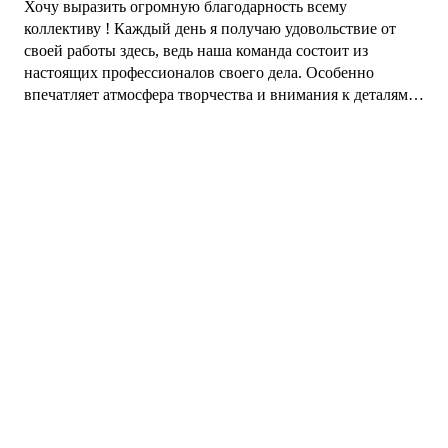
Хочу выразить огромную благодарность всему
коллективу ! Каждый день я получаю удовольствие от
своей работы здесь, ведь наша команда состоит из
настоящих профессионалов своего дела. Особенно
впечатляет атмосфера творчества и внимания к деталям,
которая царит в нашем салоне. Меня восхищает,
насколько тщательно здесь относятся к качеству изделий
и как бережно хранят традиции ювелирного искусства.
Работать с таким уровнем профессионализма и креатива
— это настоящее удовольствие! Отдельно хочу отметить
дружелюбную и слаженную команду, где каждый готов
прийти на помощь и поделиться своим опытом. Здесь
царит настоящая творческая атмосфера, и каждый день
приносит новые интересные задачи. Достойный уровень
заработной платы Своевременные выплаты Рекомендую
этот салон всем, кто ценит качество, красоту и
индивидуальный подход. Здесь вы найдёте не просто
украшения, а настоящие произведения искусства!