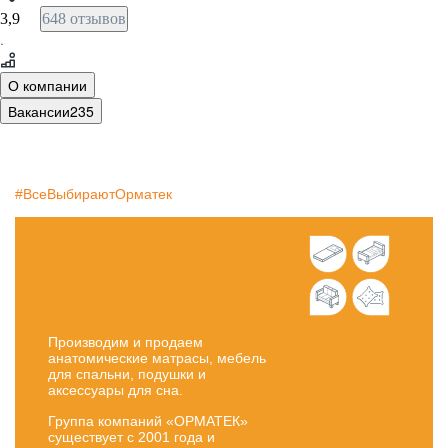
3,9
648 отзывов
·
О компании
Вакансии
235
#ВсеВыбираютОрматек
Производим и продаем
анатомические матрасы, мебель
для спальни, подушки и
аксессуары для сна.
Группа компаний «ОРМАТЕК»
существует с 2001 года и