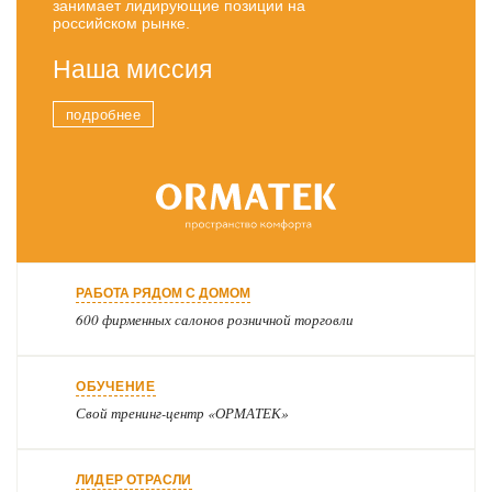
занимает лидирующие позиции на
российском рынке.
Наша миссия
«Орматек» воплощает желанный комфорт в
стильные, приятные и полезные формы, помогая
людям почувствовать ценность каждого дня и
сделать его «мягче на ощупь»
РАБОТА РЯДОМ
С ДОМОМ
600 фирменных салонов розничной торговли
ОБУЧЕНИЕ
Свой
тренинг-центр
«ОРМАТЕК»
ЛИДЕР ОТРАСЛИ