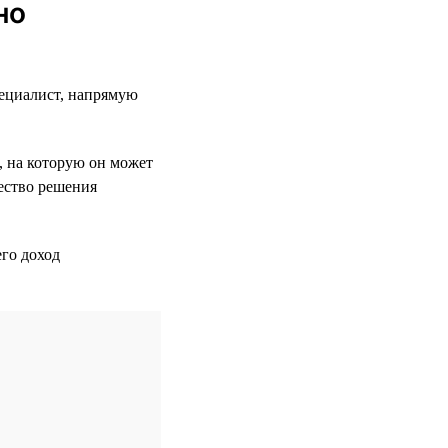
но
пециалист, напрямую
, на которую он может
чество решения
го доход