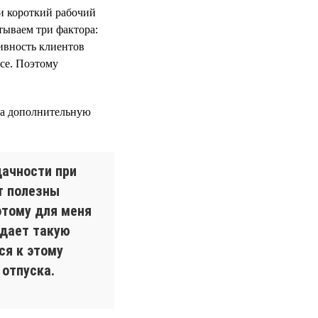
и короткий рабочий
тываем три фактора:
тивность клиентов
се. Поэтому
за дополнительную
дачности при
т полезны
этому для меня
 дает такую
ся к этому
 отпуска.