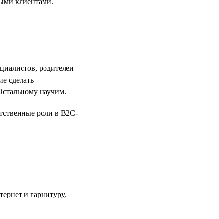
ными клиентами.
ециалистов, родителей
ие сделать
Остальному научим.
етственные роли в B2C-
тернет и гарнитуру,