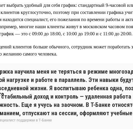
т выбрать удобный для себя график: стандартный 9-часовой ил
клиентов круглосуточно, поэтому при составлении графика учи
ом находится специалист, его пожелания по времени работы и ак
Например, многие наши клиенты живут в московском часовом поя
афик — это с 09:00 до 18:00, с 10:00 до 19:00 и с 11:00 до 20:00.
щений клиентов больше обычного, сотрудник может поработать 
по желанию самого человека.
ржка научила меня не теряться в режиме многоза
й нагрузке и работе в параллель. Эти навыки буду
овседневной жизни. Я воспитываю ребенка одна, по
 стабильный доход и контроль — удаленная работа
ность. Еще я учусь на заочном. В Т-Банке относят
иманием, отпускают на сессии, оформляют учебные
пециалист поддержки в Т-Банке