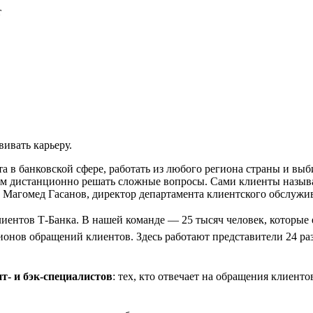
т
вивать карьеру.
 в банковской сфере, работать из любого региона страны и выби
м дистанционно решать сложные вопросы. Сами клиенты называ
т Магомед Гасанов, директор департамента клиентского обслужи
клиентов Т-Банка. В нашей команде — 25 тысяч человек, которые
онов обращений клиентов. Здесь работают представители 24 ра
т- и бэк-специалистов
: тех, кто отвечает на обращения клиенто