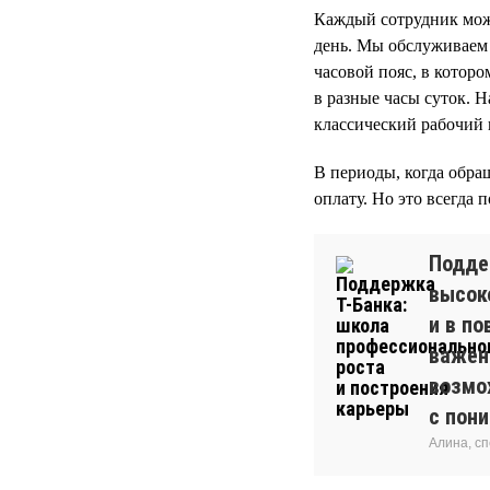
Каждый сотрудник може
день. Мы обслуживаем 
часовой пояс, в котор
в разные часы суток. 
классический рабочий гр
В периоды, когда обра
оплату. Но это всегда 
Подде
высоко
и в п
важен
возмож
с пон
Алина, с