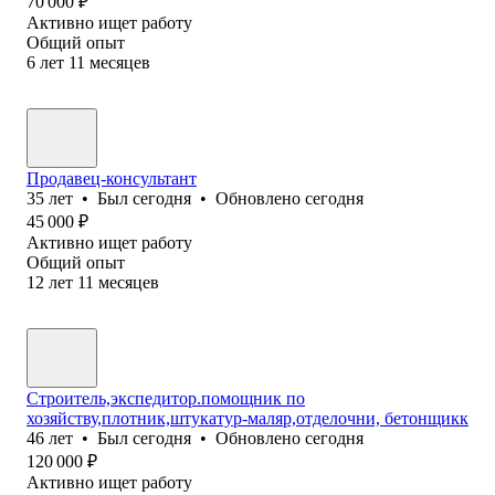
70 000
₽
Активно ищет работу
Общий опыт
6
лет
11
месяцев
Продавец-консультант
35
лет
•
Был
сегодня
•
Обновлено
сегодня
45 000
₽
Активно ищет работу
Общий опыт
12
лет
11
месяцев
Строитель,экспедитор.помощник по
хозяйству,плотник,штукатур-маляр,отделочни, бетонщикк
46
лет
•
Был
сегодня
•
Обновлено
сегодня
120 000
₽
Активно ищет работу