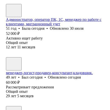
Администратор, оператор ПК, 1С, менеджер по работе с
клиентами, миграционный учет
51
год
•
Была
сегодня
•
Обновлено
30 июля
52 000
₽
Активно ищет работу
Общий опыт
12
лет
11
месяцев
менеджер,логист,продавец-консультант,кладовщик.
49
лет
•
Был
сегодня
•
Обновлено
сегодня
60 000
₽
Рассматривает предложения
Общий опыт
29
лет
5
месяцев