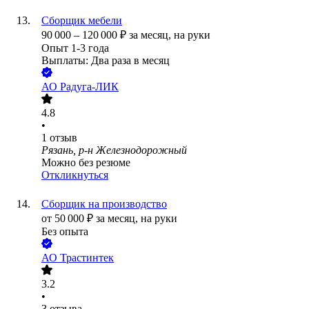
Сборщик мебели
90 000
–
120 000
₽
за месяц,
на руки
Опыт 1-3 года
Выплаты: Два раза в месяц
АО
Радуга-ЛИК
4.8
•
1
отзыв
Рязань, р-н Железнодорожный
Можно без резюме
Откликнуться
Сборщик на производство
от
50 000
₽
за месяц,
на руки
Без опыта
АО
Трастинтек
3.2
•
3
отзыва