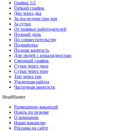
График 5/2
Гибкий график
Два через два
За последние три дня
За сутки
От прямых работодателей
Полный день
По совместительству
Подработка
Полная занятость
Для людей с инвалидностью
Сменный график
Сутки через двое
Сутки через трое
Три через три
Удаленная работа
Частичная занятость
HeadHunter
Размещение вакансий
Поиск по резюме
О компании
Наши вакансии
Реклама на сайте