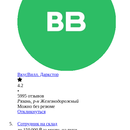
ВкусВилл. Даркстор
4.2
•
5995
отзывов
Рязань, р-н Железнодорожный
Можно без резюме
Откликнуться
Сотрудник на склад
до
150 000
₽
за месяц,
на руки