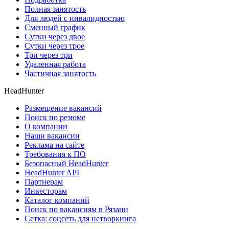
Полная занятость
Для людей с инвалидностью
Сменный график
Сутки через двое
Сутки через трое
Три через три
Удаленная работа
Частичная занятость
HeadHunter
Размещение вакансий
Поиск по резюме
О компании
Наши вакансии
Реклама на сайте
Требования к ПО
Безопасный HeadHunter
HeadHunter API
Партнерам
Инвесторам
Каталог компаний
Поиск по вакансиям в Рязани
Сетка: соцсеть для нетворкинга