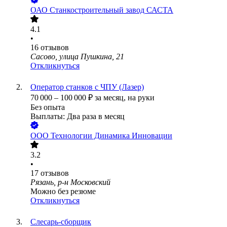
ОАО
Станкостроительный завод САСТА
4.1
•
16
отзывов
Сасово, улица Пушкина, 21
Откликнуться
Оператор станков с ЧПУ (Лазер)
70 000
–
100 000
₽
за месяц,
на руки
Без опыта
Выплаты: Два раза в месяц
ООО
Технологии Динамика Инновации
3.2
•
17
отзывов
Рязань, р-н Московский
Можно без резюме
Откликнуться
Слесарь-сборщик