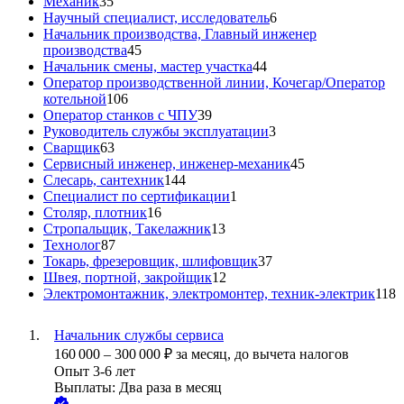
Механик
35
Научный специалист, исследователь
6
Начальник производства, Главный инженер
производства
45
Начальник смены, мастер участка
44
Оператор производственной линии, Кочегар/Оператор
котельной
106
Оператор станков с ЧПУ
39
Руководитель службы эксплуатации
3
Сварщик
63
Сервисный инженер, инженер-механик
45
Слесарь, сантехник
144
Специалист по сертификации
1
Столяр, плотник
16
Стропальщик, Такелажник
13
Технолог
87
Токарь, фрезеровщик, шлифовщик
37
Швея, портной, закройщик
12
Электромонтажник, электромонтер, техник-электрик
118
Начальник службы сервиса
160 000
–
300 000
₽
за месяц,
до вычета налогов
Опыт 3-6 лет
Выплаты: Два раза в месяц