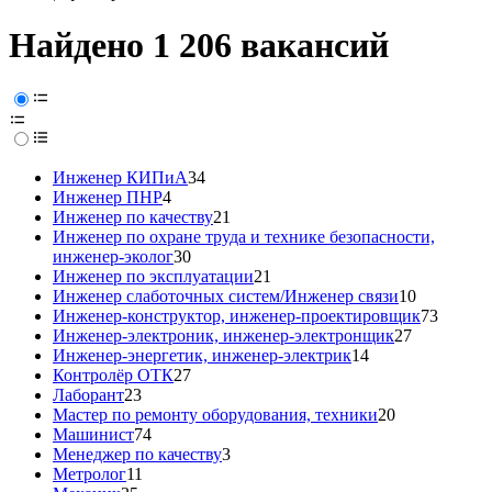
Найдено 1 206 вакансий
Инженер КИПиА
34
Инженер ПНР
4
Инженер по качеству
21
Инженер по охране труда и технике безопасности,
инженер-эколог
30
Инженер по эксплуатации
21
Инженер слаботочных систем/Инженер связи
10
Инженер-конструктор, инженер-проектировщик
73
Инженер-электроник, инженер-электронщик
27
Инженер-энергетик, инженер-электрик
14
Контролёр ОТК
27
Лаборант
23
Мастер по ремонту оборудования, техники
20
Машинист
74
Менеджер по качеству
3
Метролог
11