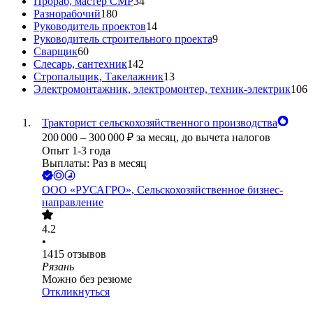
Прораб, мастер СМР
34
Разнорабочий
180
Руководитель проектов
14
Руководитель строительного проекта
9
Сварщик
60
Слесарь, сантехник
142
Стропальщик, Такелажник
13
Электромонтажник, электромонтер, техник-электрик
106
Тракторист сельскохозяйственного производства
200 000
–
300 000
₽
за месяц,
до вычета налогов
Опыт 1-3 года
Выплаты: Раз в месяц
ООО
«РУСАГРО», Сельскохозяйственное бизнес-
направление
4.2
•
1415
отзывов
Рязань
Можно без резюме
Откликнуться