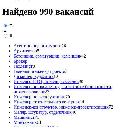
Найдено 990 вакансий
Агент по недвижимости
26
Архитектор
5
Бетонщик, арматурщик, каменщик
42
Брокер
Геодезист
3
Главный инженер проекта
3
Дизайнер, художник
12
Инженер ПТО, инженер-сметчик
30
Инженер по охране труда и технике безопасности,
инженер-эколог
27
Инженер по эксплуатации
20
Инженер строительного контроля
14
Инженер-конструктор, инженер-проектировщик
72
Маляр, штукатур, отделочник
46
Машинист
71
Монтажник
61