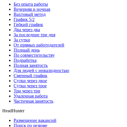
Без опыта работы
Вечерняя и ночная
Вахтовый метод
График 5/2
Гибкий график
Два через два
За последние три дня
За сутки
От прямых работодателей
Полный день
По совместительству
Подработка
Полная занятость
Для людей с инвалидностью
Сменный график
Сутки через двое
Сутки через трое
Три через три
Удаленная работа
Частичная занятость
HeadHunter
Размещение вакансий
Поиск по резюме