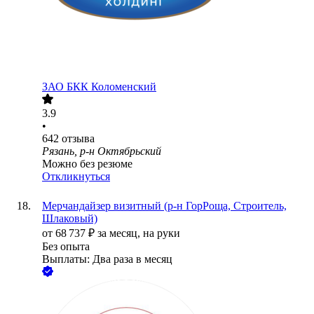
ЗАО
БКК Коломенский
3.9
•
642
отзыва
Рязань, р-н Октябрьский
Можно без резюме
Откликнуться
Мерчандайзер визитный (р-н ГорРоща, Строитель,
Шлаковый)
от
68 737
₽
за месяц,
на руки
Без опыта
Выплаты: Два раза в месяц