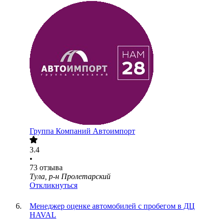
Группа Компаний Автоимпорт
3.4
•
73
отзыва
Тула, р-н Пролетарский
Откликнуться
Менеджер оценке автомобилей с пробегом в ДЦ
HAVAL