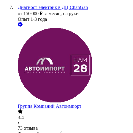
Диагност-электрик в ДЦ ChanGan
от
150 000
₽
за месяц,
на руки
Опыт 1-3 года
Группа Компаний Автоимпорт
3.4
•
73
отзыва