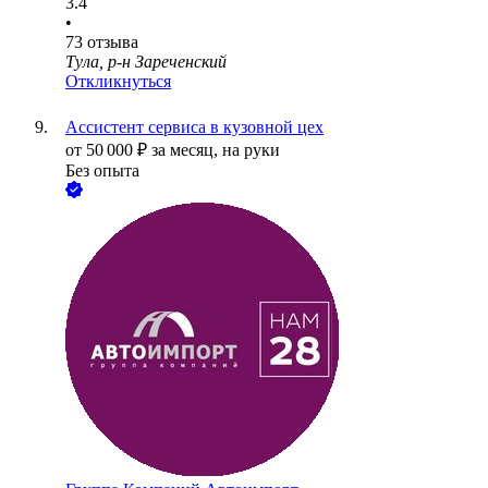
3.4
•
73
отзыва
Тула, р-н Зареченский
Откликнуться
Ассистент сервиса в кузовной цех
от
50 000
₽
за месяц,
на руки
Без опыта