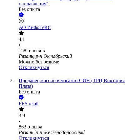
направления"
Без опыта
АО
ИнфоТеКС
4.1
•
158
отзывов
Рязань, р-н Октябрьский
Можно без резюме
Откликнуться
Продавец-кассир в магазин СИН (ТРЦ Виктория
Плаза)
Без опыта
FES retail
3.9
•
863
отзыва
Рязань, р-н Железнодорожный
Откликнуться