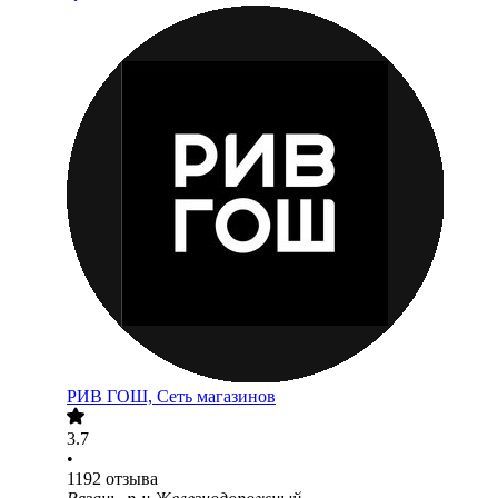
РИВ ГОШ, Сеть магазинов
3.7
•
1192
отзыва