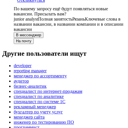
Откликнуться
По вашему запросу ещё будут появляться новые
вакансии. Присылать вам?
junior analyst
Полная занятость
Рязань
Ключевые слова в
названии вакансии, в названии компании и в описании
вакансии
В мессенджер
На почту
Другие пользователи ищут
developer
reporting manager
менеджер по ассортименту
аудитор
бизнес-аналитик
специалист по интернет-продажам
специалист по аналитике
специалист по системе 1С
рекламный менеджер
бухгалтер по учету услуг
менеджер сайта
инженер по тестированию ПО
программист