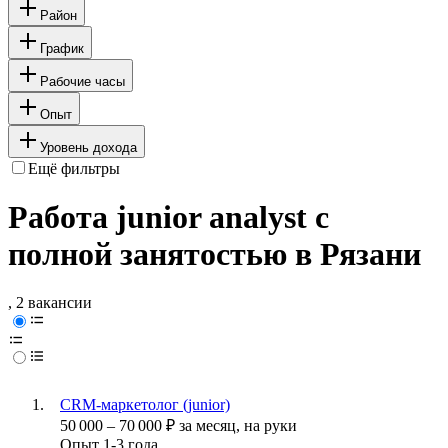
Район
График
Рабочие часы
Опыт
Уровень дохода
Ещё фильтры
Работа junior analyst с
полной занятостью в Рязани
, 2 вакансии
CRM-маркетолог (junior)
50 000
–
70 000
₽
за месяц,
на руки
Опыт 1-3 года