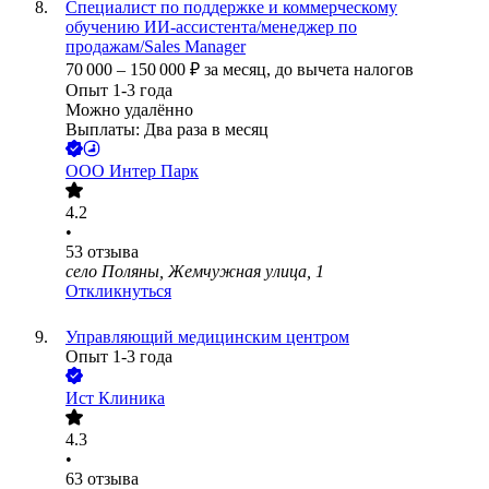
Специалист по поддержке и коммерческому
обучению ИИ-ассистента/менеджер по
продажам/Sales Manager
70 000
–
150 000
₽
за месяц,
до вычета налогов
Опыт 1-3 года
Можно удалённо
Выплаты: Два раза в месяц
ООО
Интер Парк
4.2
•
53
отзыва
село Поляны, Жемчужная улица, 1
Откликнуться
Управляющий медицинским центром
Опыт 1-3 года
Ист Клиника
4.3
•
63
отзыва