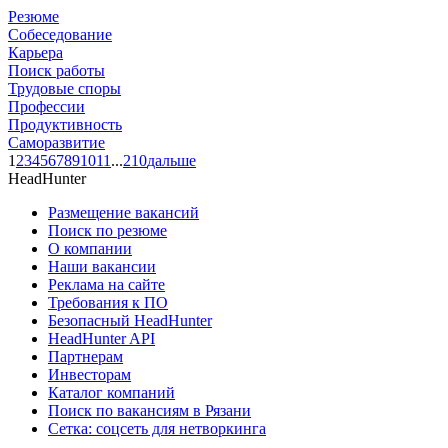
Резюме
Собеседование
Карьера
Поиск работы
Трудовые споры
Профессии
Продуктивность
Саморазвитие
1
2
3
4
5
6
7
8
9
10
11
...
210
дальше
HeadHunter
Размещение вакансий
Поиск по резюме
О компании
Наши вакансии
Реклама на сайте
Требования к ПО
Безопасный HeadHunter
HeadHunter API
Партнерам
Инвесторам
Каталог компаний
Поиск по вакансиям в Рязани
Сетка: соцсеть для нетворкинга