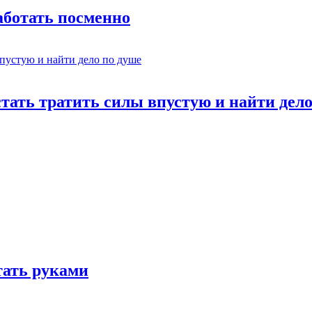
работать посменно
стать тратить силы впустую и найти дел
отать руками