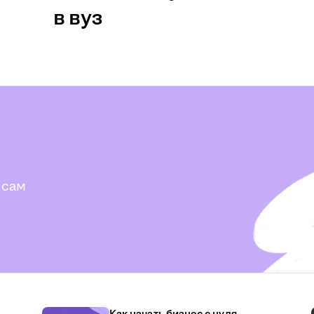
в вуз
 сам