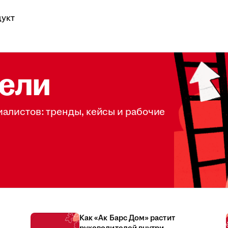
укт
ели
иалистов: тренды, кейсы и рабочие
Как «Ак Барс Дом» растит