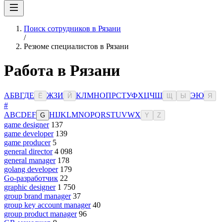
Поиск сотрудников в Рязани
/
Резюме специалистов в Рязани
Работа в Рязани
А
Б
В
Г
Д
Е
Ж
З
И
К
Л
М
Н
О
П
Р
С
Т
У
Ф
Х
Ц
Ч
Ш
Э
Ю
Ё
Й
Щ
Ы
Я
#
A
B
C
D
E
F
H
I
J
K
L
M
N
O
P
Q
R
S
T
U
V
W
X
G
Y
Z
game designer
137
game developer
139
game producer
5
general director
4 098
general manager
178
golang developer
179
Go-разработчик
22
graphic designer
1 750
group brand manager
37
group key account manager
40
group product manager
96