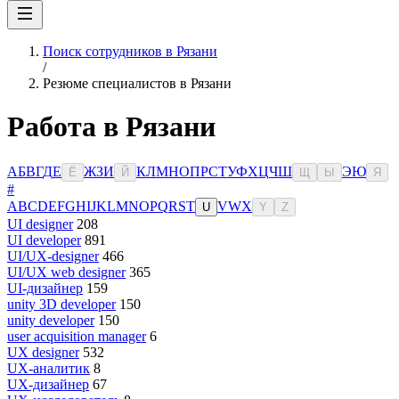
Поиск сотрудников в Рязани
/
Резюме специалистов в Рязани
Работа в Рязани
А
Б
В
Г
Д
Е
Ж
З
И
К
Л
М
Н
О
П
Р
С
Т
У
Ф
Х
Ц
Ч
Ш
Э
Ю
Ё
Й
Щ
Ы
Я
#
A
B
C
D
E
F
G
H
I
J
K
L
M
N
O
P
Q
R
S
T
V
W
X
U
Y
Z
UI designer
208
UI developer
891
UI/UX-designer
466
UI/UX web designer
365
UI-дизайнер
159
unity 3D developer
150
unity developer
150
user acquisition manager
6
UX designer
532
UX-аналитик
8
UX-дизайнер
67